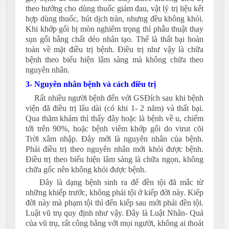
theo hướng cho dùng thuốc giảm đau, vật lý trị liệu kết
hợp dùng thuốc, hút dịch tràn, nhưng đều không khỏi.
Khi khớp gối bị mòn nghiêm trọng thì phẫu thuật thay
sụn gối bằng chất dẻo nhân tạo. Thế là thất bại hoàn
toàn về mặt điều trị bệnh. Điều trị như vậy là chữa
bệnh theo biểu hiện lâm sàng mà không chữa theo
nguyên nhân.
3- Nguyên nhân bệnh và cách điều trị
Rất nhiều người bệnh đến với GSĐích sau khi bệnh
viện đã điều trị lâu dài (có khi 1- 2 năm) và thất bại.
Qua thăm khám thì thấy đây hoặc là bệnh về u, chiếm
tới trên 90%, hoặc bệnh viêm khớp gối do virut cõi
Trời xâm nhập. Đây mới là nguyên nhân của bệnh.
Phải điều trị theo nguyên nhân mới khỏi được bệnh.
Điều trị theo biểu hiện lâm sàng là chữa ngọn, không
chữa gốc nên không khỏi được bệnh.
Đây là dạng bệnh sinh ra để đền tội đã mắc từ
những khiếp trước, không phải tội ở kiếp đời này. Kiếp
đời này mà phạm tội thì đến kiếp sau mới phải đền tội.
Luật vũ trụ quy định như vậy. Đây là Luật Nhân- Quả
của vũ trụ, rất công bằng với mọi người, không ai thoát