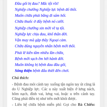
Đầu gối bị đau? Mắc tội rồi!
Nghiệp chướng Nghiệp lực bệnh đó thôi.
Muốn chữa phải bằng đi sám hối.
Chữa thuốc ở đây bệnh nó cười.
Nghiệp chướng xin mời về tạ tội.
Nghiệp lực chịu đau, khổ thân đời.
Vận may mà gặp thầy Ngoại cảm.
Chữa đúng nguyên nhân bệnh mới thôi.
Phải lẽ kiên tâm nhiều lần chữa,
Bệnh mới sạch êm hết hành đời.
Muốn không bị bệnh đau đầu gối,
Sống thiện
bệnh đâu thiết đến chơi.
Chú thích:
- Bệnh đau mỏi cánh tay xuống tận ngón tay út cũng là
do U Nghiệp lực. Các u này xuất hiện ở lưng nách,
hõm nạch, đỉnh vai, lưng vai, hoặc u trên cánh tay.
Cũng phải điều trị như trên mới khỏi được.
- Liên hệ chữa bệnh miễn phí: Gọi cho
Bà Chiểu: