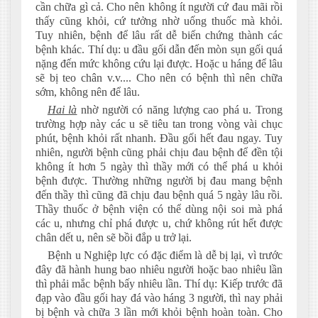
cần chữa gì cả. Cho nên không ít người cứ đau mãi rồi
thấy cũng khỏi, cứ tưởng nhờ uống thuốc mà khỏi.
Tuy nhiên, bệnh để lâu rất dễ biến chứng thành các
bệnh khác. Thí dụ: u đầu gối dẫn đến mòn sụn gối quá
nặng đến mức không cứu lại được. Hoặc u háng để lâu
sẽ bị teo chân v.v.... Cho nên có bệnh thì nên chữa
sớm, không nên để lâu.
Hai là
nhờ người có năng lượng cao phá u. Trong
trường hợp này các u sẽ tiêu tan trong vòng vài chục
phút, bệnh khỏi rất nhanh. Đầu gối hết đau ngay. Tuy
nhiên, người bệnh cũng phải chịu đau bệnh để đền tội
không ít hơn 5 ngày thì thầy mới có thể phá u khỏi
bệnh được. Thường những người bị đau mang bệnh
đến thầy thì cũng đã chịu đau bệnh quá 5 ngày lâu rồi.
Thầy thuốc ở bệnh viện có thể dùng nội soi mà phá
các u, nhưng chỉ phá được u, chứ không rút hết được
chân dết u, nên sẽ bồi đắp u trở lại.
Bệnh u Nghiệp lực có đặc điểm là dễ bị lại, vì trước
đây đã hành hung bao nhiêu người hoặc bao nhiêu lần
thì phải mắc bệnh bấy nhiêu lần. Thí dụ: Kiếp trước đã
đạp vào đầu gối hay đá vào háng 3 người, thì nay phải
bị bệnh và chữa 3 lần mới khỏi bệnh hoàn toàn. Cho