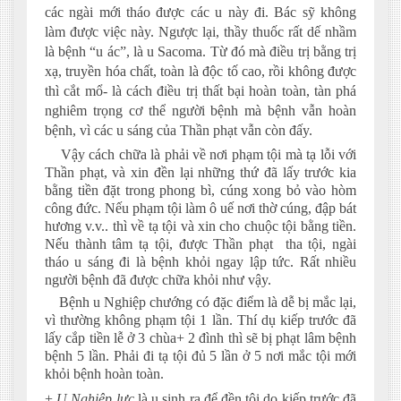
các ngài mới tháo được các u này đi. Bác sỹ không
làm được việc này. Ngược lại, thầy thuốc rất dế nhầm
là bệnh “u ác”, là u Sacoma. Từ đó mà điều trị bằng trị
xạ, truyền hóa chất, toàn là độc tố cao, rồi không được
thì cắt mổ- là cách điều trị thất bại hoàn toàn, tàn phá
nghiêm trọng cơ thể người bệnh mà bệnh vẫn hoàn
bệnh, vì các u sáng của Thần phạt vẫn còn đấy.
Vậy cách chữa là phải về nơi phạm tội mà tạ lỗi với
Thần phạt, và xin đền lại những thứ đã lấy trước kia
bằng tiền đặt trong phong bì, cúng xong bỏ vào hòm
công đức. Nếu phạm tội làm ô uế nơi thờ cúng, đập bát
hương v.v.. thì về tạ tội và xin cho chuộc tội bằng tiền.
Nếu thành tâm tạ tội, được Thần phạt tha tội, ngài
tháo u sáng đi là bệnh khỏi ngay lập tức. Rất nhiều
người bệnh đã được chữa khỏi như vậy.
Bệnh u Nghiệp chướng có đặc điểm là dễ bị mắc lại,
vì thường không phạm tội 1 lần. Thí dụ kiếp trước đã
lấy cắp tiền lễ ở 3 chùa+ 2 đình thì sẽ bị phạt lâm bệnh
bệnh 5 lần. Phải đi tạ tội đủ 5 lần ở 5 nơi mắc tội mới
khỏi bệnh hoàn toàn.
+
U Nghiệp lực
là u sinh ra để đền tội do kiếp trước đã