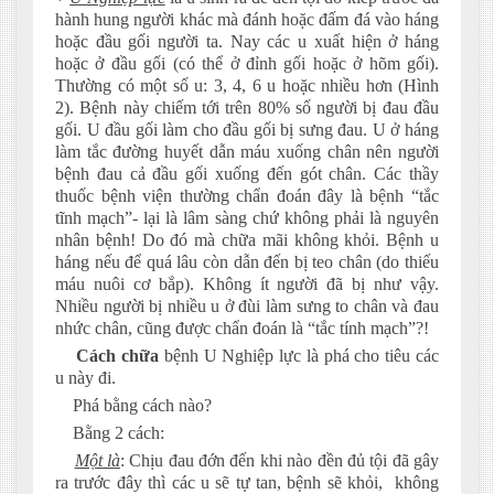
hành hung người khác mà đánh hoặc đấm đá vào háng
hoặc đầu gối người ta. Nay các u xuất hiện ở háng
hoặc ở đầu gối (có thể ở đỉnh gối hoặc ở hõm gối).
Thường có một số u: 3, 4, 6 u hoặc nhiều hơn (Hình
2). Bệnh này chiếm tới trên 80% số người bị đau đầu
gối. U đầu gối làm cho đầu gối bị sưng đau. U ở háng
làm tắc đường huyết dẫn máu xuống chân nên người
bệnh đau cả đầu gối xuống đến gót chân. Các thầy
thuốc bệnh viện thường chẩn đoán đây là bệnh “tắc
tĩnh mạch”- lại là lâm sàng chứ không phải là nguyên
nhân bệnh! Do đó mà chữa mãi không khỏi. Bệnh u
háng nếu để quá lâu còn dẫn đến bị teo chân (do thiếu
máu nuôi cơ bắp). Không ít người đã bị như vậy.
Nhiều người bị nhiều u ở đùi làm sưng to chân và đau
nhức chân, cũng được chẩn đoán là “tắc tính mạch”?!
Cách chữa
bệnh U Nghiệp lực là phá cho tiêu các
u này đi.
Phá bằng cách nào?
Bằng 2 cách:
Một là
: Chịu đau đớn đến khi nào đền đủ tội đã gây
ra trước đây thì các u sẽ tự tan, bệnh sẽ khỏi, không