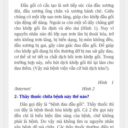
Đầu gối có cấu tạo là nơi tiếp súc của đầu xương
đùi, đầu xương ống chân và xương bánh chè. Giữa
chúng có một lớp sụn trơn láng, giúp cho khớp đầu gối
vận động dễ dàng. Ngoài ra còn một số dây chằng giữ
cho khớp gối ổn định và dẻo dai (Hình 1). Nay vì
nguyên nhân nào đó lớp sụn trơn làn bị thoái hóa, trở
nên không trơn láng, bị biến dạng, bị mòn không đều,
đầu xương bị gai, gây cảm giác đau đầu gối. Để giúp
cho khớp gối đang bị tổn thương đỡ bị ma sát gây đau,
cơ thể sẽ tư tiết ra chất dịch bôi trơn khớp gối. Trong
trường hợp này, nếu hút dịch khớp gối thì lại làm cho
đau thêm. (Vậy mà bệnh viện vẫn cứ hút dịch tràn?).
Hình 1
/Internet/ Hình 2
2- Thầy thuốc chữa bệnh này thế nào?
Dân gọi đây là “bệnh đau đầu gối”. Thầy thuốc thì
coi đây là bệnh thoái hóa khớp gối. Cả 2 tên gọi này
đều chỉ là biểu hiện lâm sàng của bệnh, chứ không
phải là bệnh. Do vậy mà không tìm ra nguyên nhân
gây bệnh để mà chữa. Các thầy thuốc thường điều trị