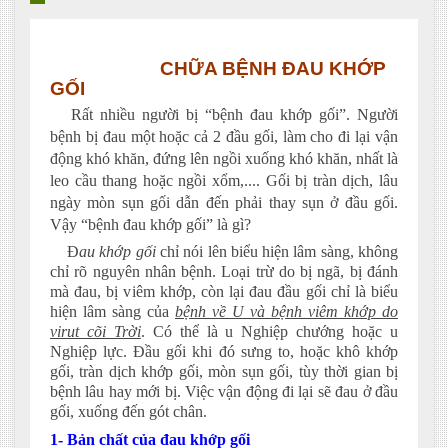
CHỮA BỆNH ĐAU KHỚP
GỐI
Rất nhiều người bị “bệnh đau khớp gối”. Người
bệnh bị đau một hoặc cả 2 đầu gối, làm cho đi lại vận
động khó khăn, đứng lên ngồi xuống khó khăn, nhất là
leo cầu thang hoặc ngồi xổm,.... Gối bị tràn dịch, lâu
ngày mòn sụn gối dẫn đến phải thay sụn ở đầu gối.
Vậy “bệnh đau khớp gối” là gì?
Đ
au khớp gối
chỉ nói lên biểu hiện lâm sàng, không
chỉ rõ nguyên nhân bệnh. Loại trừ do bị ngã, bị đánh
mà đau, bị viêm khớp, còn lại đau đầu gối chỉ là biểu
hiện lâm sàng của
bệnh về U và bệnh viêm khớp do
virut cõi Trời
. Có thể là u Nghiệp chướng hoặc u
Nghiệp lực. Đầu gối khi đó sưng to, hoặc khô khớp
gối, tràn dịch khớp gối, mòn sụn gối, tùy thời gian bị
bệnh lâu hay mới bị. Việc vận động đi lại sẽ đau ở đầu
gối, xuống đến gót chân.
1- Bản chất của đau khớp gối