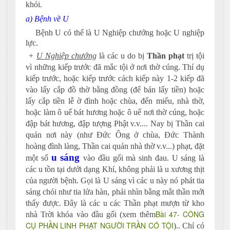
khỏi.
a) Bệnh về U
Bệnh U có thể là U Nghiệp chướng hoặc U nghiệp
lực.
+
U Nghiệp chướng
là các u do bị
Thần phạt
trị tội
vì những kiếp trước đã mắc tội ở nơi thờ cúng. Thí dụ
kiếp trước, hoặc kiếp trước cách kiếp này 1-2 kiếp đã
vào lấy cắp đồ thờ bằng đồng (để bán lấy tiền) hoặc
lấy cắp tiền lễ ờ đình hoặc chùa, đến miếu, nhà thờ,
hoặc làm ô uế bát hương hoặc ô uế nơi thờ cúng, hoặc
đập bát hương, đập tượng Phật v.v.... Nay bị Thần cai
quản nơi này (như Đức Ông ở chùa, Đức Thành
hoàng đình làng, Thần cai quản nhà thờ v.v...) phạt, đặt
u sáng
một số
vào đầu gối mà sinh đau. U sáng là
các u tồn tại dưới dạng Khí, không phải là u xương thịt
của người bệnh. Gọi là U sáng vì các u này nó phát tia
sáng chói như tia lửa hàn, phải nhìn bằng mắt thần mới
thấy được. Đây là các u các Thần phạt mượn từ kho
Bài 47- CÔNG
nhà Trời khóa vào đầu gối
(xem thêm
CỤ PHẦN LINH PHẠT NGƯỜI TRẦN CÓ TỘI
)
.
. Chỉ có