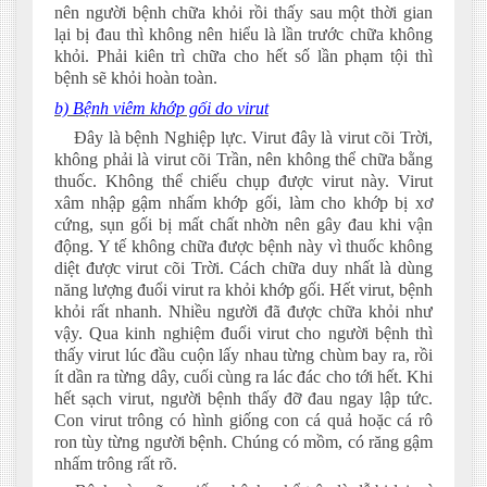
nên người bệnh chữa khỏi rồi thấy sau một thời gian
lại bị đau thì không nên hiểu là lần trước chữa không
khỏi. Phải kiên trì chữa cho hết số lần phạm tội thì
bệnh sẽ khỏi hoàn toàn.
b) Bệnh viêm khớp gối do virut
Đây là bệnh Nghiệp lực. Virut đây là virut cõi Trời,
không phải là virut cõi Trần, nên không thể chữa bằng
thuốc. Không thể chiếu chụp được virut này. Virut
xâm nhập gậm nhấm khớp gối, làm cho khớp bị xơ
cứng, sụn gối bị mất chất nhờn nên gây đau khi vận
động. Y tế không chữa được bệnh này vì thuốc không
diệt được virut cõi Trời. Cách chữa duy nhất là dùng
năng lượng đuổi virut ra khỏi khớp gối. Hết virut, bệnh
khỏi rất nhanh. Nhiều người đã được chữa khỏi như
vậy. Qua kinh nghiệm đuổi virut cho người bệnh thì
thấy virut lúc đầu cuộn lấy nhau từng chùm bay ra, rồi
ít dần ra từng dây, cuối cùng ra lác đác cho tới hết. Khi
hết sạch virut, người bệnh thấy đỡ đau ngay lập tức.
Con virut trông có hình giống con cá quả hoặc cá rô
ron tùy từng người bệnh. Chúng có mồm, có răng gậm
nhấm trông rất rõ.