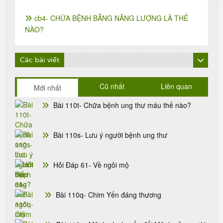
cb4- CHỮA BỆNH BẰNG NĂNG LƯỢNG LÀ THẾ
NÀO?
Các bài viết
Cũ nhất
Liên quan
Mới nhất
Bài 110t- Chữa bệnh ung thư máu thế nào?
Bài 110s- Lưu ý người bệnh ung thư
Hỏi Đáp 61- Về ngôi mộ
Bài 110q- Chim Yến đáng thương