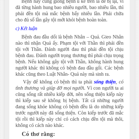
Bệnh này cũng giống bệnh u kể trên là dễ bị lại, vì
đã từng hành hung bao nhiêu người, bao nhiêu lần, thì
phải đền tội mà mắc bệnh bấy nhiêu lần. Phải chữa
cho đủ số lần gây tội mới khỏi bệnh hoàn toàn.
c) Kết luận
Bệnh đau đầu dối là bệnh Nhân – Quả. Gieo Nhân
nào thì nhận Quả ấy. Phạm tội với Thần thì phải đền
tội với Thần. Đánh người đau thì phải đền tội chịu
bệnh đau. Đánh người trọng thương thì phải chịu trọng
bệnh. Nếu không gây tội với Thần, không hành hung
người khác thì không có bệnh đau đầu gối. Các bệnh
khác cũng theo Luật Nhân- Quả này mà sinh ra.
Vậy để không có bệnh thì ta phải
sống thiện
, có
tình thương và giúp đỡ mọi ngườ
i. Vì con người ta ai
cũng sống rất nhiều kiếp đời, nên sống thiện kiếp này
thì kiếp sau sẽ không bị bệnh. Tất cả những người
đang sống khỏe không có bệnh đều là do những kiếp
trước người này đã sống thiện. Còn kiếp trước đã mắc
tội rồi thì kiếp này chỉ có cách chịu đền tội mà thôi,
không có cách nào khác.
Có thơ rằng: