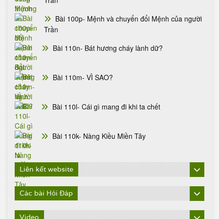
Trần
Bài 100p- Mệnh và chuyển đổi Mệnh của người
Trần
Bài 110n- Bát hương cháy lành dữ?
Bài 110m- VÌ SAO?
Bài 110l- Cái gì mang đi khi ta chết
Bài 110k- Nàng Kiều Miền Tây
Liên kết website
Các bài Hỏi Đáp
Video