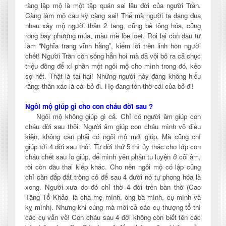
ràng lập mộ là một tập quán sai lâu đời của người Trần.
Càng làm mộ cầu kỳ càng sai! Thế mà người ta đang đua
nhau xây mộ người thân 2 tầng, cũng bê tông hóa, cũng
rồng bay phượng múa, màu mè lòe loẹt. Rồi lại còn đầu tư
làm “Nghĩa trang vĩnh hằng”, kiếm lời trên linh hồn người
chết! Người Trần còn sống hẳn hoi mà đã vội bỏ ra cả chục
triệu đồng để xí phần một ngôi mộ cho mình trong đó, kẻo
sợ hết. Thật là tai hại!
Những người này đang không hiểu
rằng: thân xác là cái bỏ đi. Họ đang tôn thờ cái của bỏ đi!
Ngôi mộ giúp gì cho con cháu đời sau ?
Ngôi mộ không giúp gì cả. Chỉ có người âm giúp con
cháu đời sau thôi. Người âm giúp con cháu mình vô điều
kiện, không cần phải có ngôi mộ mới giúp. Mà cũng chỉ
giúp tới 4 đời sau thôi. Từ đời thứ 5 thì ủy thác cho lớp con
cháu chết sau lo giúp, để mình yên phận tu luyện ở cõi âm,
rồi còn đầu thai kiếp khác. Cho nên ngôi mộ có lập cũng
chỉ cần đắp đất trồng cỏ để sau 4 đười nó tự phong hóa là
xong. Người xưa do đó chỉ thờ 4 đời trên bàn thờ (Cao
Tằng Tổ Khảo- là cha mẹ mình, ông bà mình, cụ mình và
kỵ mình). Nhưng khi cúng mà mời cả các cụ thượng tổ thì
các cụ vẫn về! Con cháu sau 4 đời không còn biết tên các