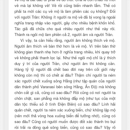
về mà lại không về! Về rồi cũng biến nhanh lắm. Thế có
phải ta mời các cụ về mộ là làm phiền các cụ không? Đối
với người Trần: Không ít người ra mộ về đã bị vong lạ ngoài
nghĩa trang nhập vào người, gây cho nhiều bệnh khốn khổ.
Tác giả đã chữa cho quá nhiều người như thế này rồi.
Thành ra ngôi mộ làm phiền cả 2, người âm và người Trần.
Vì vậy, ta cần hiểu rằng, người âm không thích về mộ.
Người âm thích về bàn thờ hơn là về mộ. Vì trên bàn thờ
không gian thanh nhẹ hơn ở nghĩa trang nhiều, khi quay trở
về không phải thanh lọc lại. Như thế ngôi mộ chỉ là ý thích
duy ý trí của người Trần, chứ người âm thì không cần.
Hàng tỷ tỷ người đã chết bao đời nay trên cõi giới này
không còn mộ thì có chết ai đâu? Thậm chí người ta ném
xác người chết xuống sông Hằng (như tập quán của người
dân thành phố Varanasi bên sông Hằng, Ấn Độ) mà không
chôn cất gì cả, cũng có sao đâu? Rồi cũng có nơi người ta
chôn chặt, san phẳng mà không đắp mộ (như tục của một
dân tộc thiểu số ở tình Điện Biên) có sao đâu? Lính hải
quân chết, người ta ném xác xuống biển, chứ không lập mộ
(nên mới thả vòng hoa xuống biển để tưởng nhớ), cũng có
sao đâu? Cũng có người muốn được đốt xác thành tro bụi
rồi trải ra đồng quê sông biển, cũng có sao đâu? Vậy rõ