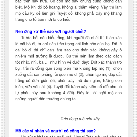
bậc trên này nữa. Có còn mộ đấy chúng cũng không cần
biết. Mộ khi đó bỏ hoang, không ai thăm viềng. Vậy thì làm
mộ cầu kỳ để làm gì? Tuyệt đối không phải xây mộ khang
trang cho tổ tiên mới là có hiếu!
Nên ứng xử thế nào với người chết?
Trước hết cần hiểu rằng, khi người đã chết thì thân xác
là cái bỏ đi, ta chỉ nên trân trọng cái linh hồn của họ. Đã là
cái bỏ đi thì chỉ cần làm sao cho thân xác không gây ô
nhiễm môi trường là được. Cụ thể nên làm theo các cách
tốt nhất, nhì, ba…
như
hình vẽ dưới đây: Đốt xác thành tro
bụi, trải ra đồng quê sông biển mà không lập mộ (1), chôn
xuống đất san phẳng rồi quên nó đi (2), chôn lập mộ đắp đất
trồng cỏ đơn giản (3), chôn xây mộ đơn giản, tường con
kiến, vữa vôi cát (4). Tuyệt đối tránh xây kiên cố (để cho nó
tự phân hủy sau khoảng 4 đời).
Đây là nói ngôi mộ cho
những người dân thường chúng ta.
Các dạng mộ nên xây
Mộ các vĩ nhân và người có công thì sao?
Họ cũng không cần ngôi mộ. Người Trần xây mộ cho họ