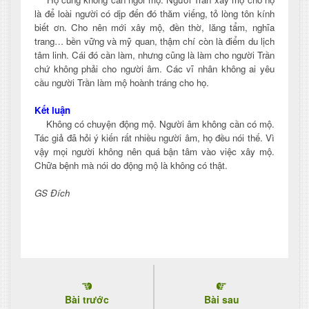
là để loài người có dịp đến đó thăm viếng, tỏ lòng tôn kính
biết ơn. Cho nên mới xây mộ, đền thờ, lăng tẩm, nghĩa
trang… bền vững và mỹ quan, thậm chí còn là điểm du lịch
tâm linh. Cái đó cần làm, nhưng cũng là làm cho người Trần
chứ không phải cho người âm. Các vĩ nhân không ai yêu
cầu người Trần làm mộ hoành tráng cho họ.
Kết luận
Không có chuyện động mộ. Người âm không cần có mộ.
Tác giả đã hỏi ý kiến rất nhiều người âm, họ đều nói thế. Vì
vậy mọi người không nên quá bận tâm vào việc xây mộ.
Chữa bệnh mà nói do động mộ là không có thật.
GS Đích
Bài trước
Bài sau