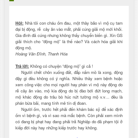
Hỏi:
Nhà tôi con cháu ốm đau, một thầy bảo vì mộ cụ tam
đại bị động, rễ cây ăn vào mắt, phải cúng giải mộ mới khỏi.
Gia đình đã cúng nhưng không thấy chuyển biến gì. Xin GS
giải thích cho “động mộ” là thế nào? Và cách hóa giải khi
động mộ.
Hoàng Văn Đĩnh, Thanh Hóa
Trả lời:
Không có chuyện “động mộ” gì cả !
Người chết chôn xuống đất, đắp nấm mồ là xong, động
đậy gì đều không có ý nghĩa. Nhiều thầy xem bệnh hoặc
xem công việc cho mọi người hay phán vì mộ này động do
rễ cây ăn vào, mộ kia động do bị đào bới đứt long mạch,
mộ khác động do trâu bò húc nứt tường mộ v.v… đều là
phán bừa bãi, mang tính mê tín dị đoan.
Người ốm, trước hết phải đến khám bác sỹ để xác định
ốm vì bệnh gì, và vì sao mà mắc bệnh. Còn phải xem mình
có đang bị phạt hay đang phải trả Nghiệp do đã phạm tội ở
kiếp đời này hay những kiếp trước hay không.