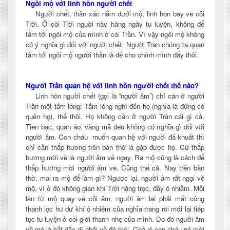
Ngôi mộ với linh hồn người chết
Người chết, thân xác nằm dưới mộ, linh hồn bay về cõi
Trời. Ở cõi Trời nguời này hàng ngày tu luyện, không để
tâm tới ngôi mộ của mình ở cõi Trần. Vì vậy ngôi mộ không
có ý nghĩa gì đối với người chết. Người Trần chúng ta quan
tâm tới ngôi mộ người thân là để cho chính mình đấy thôi.
Người Trần quan hệ với linh hồn người chết thế nào?
Linh hồn người chết (gọi là “người âm”) chỉ cần ở người
Trần một tấm lòng: Tấm lòng nghĩ đến họ (nghĩa là đừng có
quên họ), thế thôi. Họ không cần ở người Trần cái gì cả.
Tiền bạc, quần áo, vàng mã đều không có nghĩa gì đối với
người âm. Con cháu muốn quan hệ với người đã khuất thì
chỉ cần thắp hương trên bàn thờ là gặp được họ. Cứ thắp
hương mời về là người âm về ngay. Ra mộ cũng là cách để
thắp hương mời người âm về. Cũng thế cả. Nay trên bàn
thờ, mai ra mộ để làm gì? Ngược lại, người âm rất ngại về
mộ, vì ở đó không gian khí Trời nặng trọc, đầy ô nhiễm. Mỗi
lần từ mộ quay về cõi âm, người âm lại phải mất công
thanh lọc hư dư khí ô nhiễm của nghĩa trang rồi mới lại tiếp
tục tu luyện ở cõi giới thanh nhẹ của mình. Do đó người âm
về mộ là bất đắc dĩ phải về đó thôi. Chả lẽ con cháu nó mời