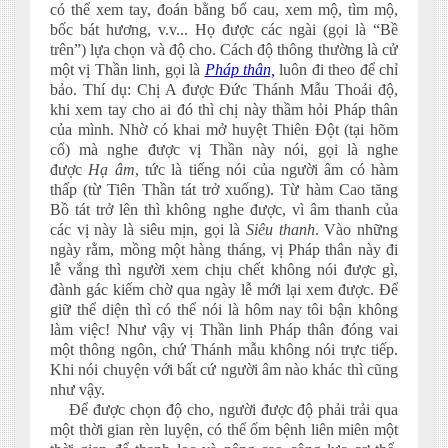
có thể xem tay, đoán bằng bổ cau, xem mộ, tìm mộ,
bốc bát hương, v.v... Họ được các ngài (gọi là “Bề
trên”) lựa chọn và độ cho. Cách độ thông thường là cử
một vị Thần linh, gọi là
Pháp thân,
luôn đi theo để chỉ
bảo. Thí dụ: Chị A được Đức Thánh Mẫu Thoải độ,
khi xem tay cho ai đó thì chị này thầm hỏi Pháp thân
của mình. Nhờ có khai mở huyệt Thiên Đột (tại hõm
cổ) mà nghe được vị Thần này nói, gọi là nghe
được
Hạ âm
, tức là tiếng nói của người âm có hàm
thấp (từ Tiên Thần tát trở xuống). Từ hàm Cao tăng
Bồ tát trở lên thì không nghe được, vì âm thanh của
các vị này là siêu mịn, gọi là
Siêu thanh
. Vào những
ngày rằm, mồng một hàng tháng, vị Pháp thân này đi
lễ vắng thì người xem chịu chết không nói được gì,
đành gác kiếm chờ qua ngày lễ mới lại xem được. Để
giữ thể diện thì có thể nói là hôm nay tôi bận không
làm việc! Như vậy vị Thần linh Pháp thân đóng vai
một thông ngôn, chứ Thánh mẫu không nói trực tiếp.
Khi nói chuyện với bất cứ người âm nào khác thì cũng
như vậy.
Để được chọn độ cho, người được độ phải trải qua
một thời gian rèn luyện, có thể ốm bệnh liên miên một