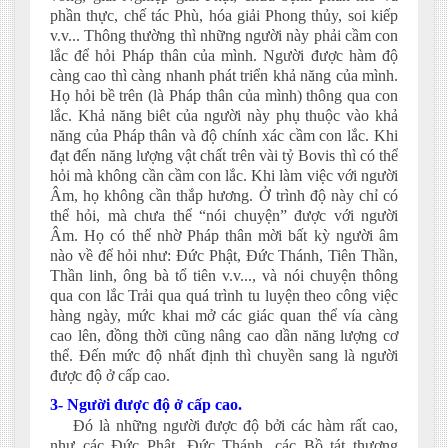
phần thực, chế tác Phù, hóa giải Phong thủy, soi kiếp
v.v... Thông thường thì những người này phải cầm con
lắc để hỏi Pháp thân của mình. Người được hàm độ
càng cao thì càng nhanh phát triển khả năng của mình.
Họ hỏi bề trên (là Pháp thân của mình) thông qua con
lắc. Khả năng biêt của người này phụ thuộc vào khả
năng của Pháp thân và độ chính xác cầm con lắc. Khi
đạt đến năng lượng vật chất trên vài tỷ Bovis thì có thể
hỏi mà không cần cầm con lắc. Khi làm việc với người
Âm, họ không cần thắp hương. Ở trình độ này chỉ có
thể hỏi, mà chưa thể “nói chuyện” được với người
Âm. Họ có thể nhờ Pháp thân mời bất kỳ người âm
nào về để hỏi như: Đức Phật, Đức Thánh, Tiên Thần,
Thần linh, ông bà tổ tiên v.v..., và nói chuyện thông
qua con lắc Trải qua quá trình tu luyện theo công việc
hàng ngày, mức khai mở các giác quan thể vía càng
cao lên, đồng thời cũng nâng cao dần năng lượng cơ
thể. Đến mức độ nhất định thì chuyền sang là người
được độ ở cấp cao.
3- Người được độ ở cấp cao.
Đó là những người được độ bởi các hàm rất cao,
như các Đức Phật, Đức Thánh, các Bồ tát thượng