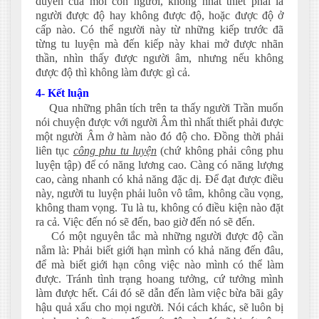
duyên của mỗi con người, không nhất thiết phải là
người được độ hay không được độ, hoặc được độ ở
cấp nào. Có thể người này từ những kiếp trước đã
từng tu luyện mà đến kiếp này khai mở được nhãn
thần, nhìn thấy được người âm, nhưng nếu không
được độ thì không làm được gì cả.
4- Kết luận
Qua những phân tích trên ta thấy người Trần muốn
nói chuyện được với người Âm thì nhất thiết phải được
một người Âm ở hàm nào đó độ cho. Đồng thời phải
liên tục
công phu tu luyện
(chứ không phải công phu
luyện tập) để có năng lương cao. Càng có năng lượng
cao, càng nhanh có khả năng đặc dị. Để đạt được điều
này, người tu luyện phải luôn vô tâm, không cầu vọng,
không tham vọng. Tu là tu, không có điều kiện nào đặt
ra cả. Việc đến nó sẽ đến, bao giờ đến nó sẽ đến.
Có một nguyên tắc mà những người được độ cần
nắm là: Phải biết giới hạn mình có khả năng đến đâu,
để mà biết giới hạn công việc nào mình có thể làm
được. Tránh tình trạng hoang tưởng, cứ tưởng mình
làm được hết. Cái đó sẽ dẫn đến làm việc bừa bãi gây
hậu quả xấu cho mọi người. Nói cách khác, sẽ luôn bị