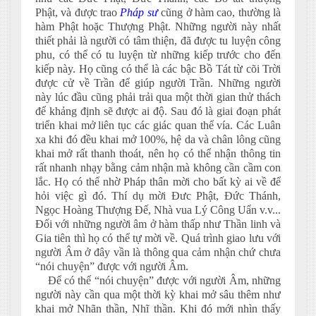
Phật, và được trao
Pháp sư
cũng ở hàm cao, thường là
hàm Phật hoặc Thượng Phật. Những người này nhất
thiết phải là người có tâm thiện, đã được tu luyện công
phu, có thể có tu luyện từ những kiếp trước cho đến
kiếp này. Họ cũng có thể là các bậc Bồ Tát từ cõi Trời
được cử về Trần để giúp người Trần. Những người
này lúc đầu cũng phải trải qua một thời gian thử thách
để khảng định sẽ được ai độ. Sau đó là giai đoạn phát
triển khai mở liên tục các giác quan thể vía. Các Luân
xa khi đó đều khai mở 100%, hệ da và chân lông cũng
khai mở rất thanh thoát, nên họ có thể nhận thông tin
rất nhanh nhạy bằng cảm nhận mà không cần cầm con
lắc. Họ có thể nhờ Pháp thân mời cho bất kỳ ai về để
hỏi việc gì đó. Thí dụ mời Đưc Phật, Đức Thánh,
Ngọc Hoàng Thượng Đế, Nhà vua Lý Công Uẩn v.v...
Đối với những người âm ở hàm thấp như Thần linh và
Gia tiên thì họ có thể tự mời về. Quá trình giao lưu với
người Âm ở đây vần là thông qua cảm nhận chứ chưa
“nói chuyện” được với người Âm.
Để có thể “nói chuyện” được với người Âm, những
người này cần qua một thời kỳ khai mở sâu thêm như
khai mở Nhãn thần, Nhĩ thần. Khi đó mới nhìn thấy