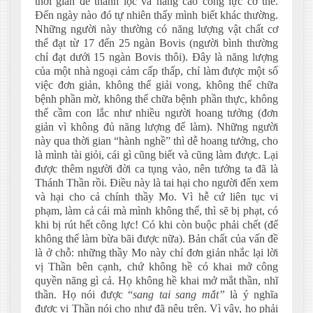
thời gian để thanh lọc và nâng cao công lực cơ thể.
Đến ngày nào đó tự nhiên thấy mình biết khác thường.
Những người này thường có năng lượng vật chất cơ
thể đạt từ 17 đến 25 ngàn Bovis (người bình thường
chỉ đạt dưới 15 ngàn Bovis thôi). Đây là năng lượng
của một nhà ngoại cảm cấp thấp, chỉ làm được một số
việc đơn giản, không thể giải vong, không thể chữa
bệnh phần mờ, không thể chữa bệnh phần thực, không
thể cầm con lắc như nhiều người hoang tưởng (đơn
giản vì không đủ năng lượng để làm). Những người
này qua thời gian “hành nghề” thì dễ hoang tưởng, cho
là mình tài giỏi, cái gì cũng biết và cũng làm được. Lại
được thêm người đời ca tụng vào, nên tưởng ta đã là
Thánh Thần rồi. Điều này là tai hại cho người đến xem
và hại cho cả chính thầy Mo. Vì hễ cứ liên tục vi
phạm, làm cả cái mà mình không thể, thì sẽ bị phạt, có
khi bị rút hết công lực! Có khi còn buộc phải chết (để
không thể làm bừa bãi được nữa). Bản chất của vấn đề
là ở chỗ: những thầy Mo này chỉ đơn giản nhắc lại lời
vị Thần bên cạnh, chứ không hề có khai mở công
quyền năng gì cả. Họ không hề khai mở mắt thần, nhĩ
thần. Họ nói được “
sang tai sang mắt”
là ý nghĩa
được vị Thần nói cho như đã nêu trên. Vì vậy, họ phải