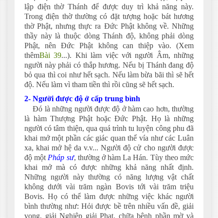
lập điện thờ Thánh để được duy trì khả năng này.
Trong điện thờ thường có đặt tượng hoặc bát hương
thờ Phật, nhưng thực ra Đức Phật không về. Những
thầy này là thuộc dòng Thánh độ, không phải dòng
Phật, nên Đức Phật không can thiệp vào. (Xem
thêm
Bài 39
...). Khi làm việc với người Âm, những
người này phải có thắp hương. Nếu bị Thánh đang độ
bỏ qua thì coi như hết sạch. Nếu làm bừa bãi thì sẽ hết
độ. Nếu làm vì tham tiền thì rồi cũng sẽ hết sạch.
2- Người được độ ở cấp trung bình
Đó là những người được độ ở hàm cao hơn, thường
là hàm Thượng Phật hoặc Đức Phật. Họ là những
người có tâm thiện, qua quá trình tu luyện công phu đã
khai mở một phần các giác quan thể vía như các Luân
xa, khai mở hệ da v.v... Người độ cử cho người được
độ một
Pháp sư
, thường ở hàm La Hán. Tùy theo mức
khai mở mà có được những khả năng nhất định.
Những người này thường có năng lượng vật chất
không dưới vài trăm ngàn Bovis tới vài trăm triệu
Bovis. Họ có thể làm được những việc khác người
bình thường như: Hỏi được bề trên nhiều vấn đề, giải
vong, giải Nghiệp giải Phạt, chữa bệnh phần mờ và