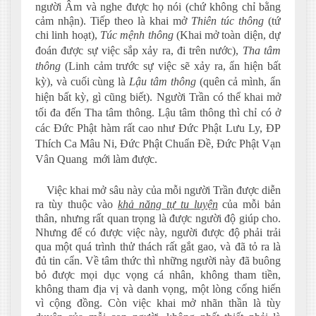
người Âm và nghe được họ nói (chứ không chỉ bằng
cảm nhận). Tiếp theo là khai mở
Thiên túc thông
(tứ
chi linh hoạt),
Túc mệnh thông
(Khai mở toàn diện, dự
đoán được sự việc sắp xảy ra, đi trên nước),
Tha tâm
thông
(Linh cảm trước sự việc sẽ xảy ra, ẩn hiện bất
kỳ),
và cuối cùng là
Lậu tâm thông
(quên cả mình, ẩn
hiện bất kỳ, gì cũng biết). Người Trần có thể khai mở
tối đa đến Tha tâm thông. Lậu tâm thông thì chỉ có ở
các Đức Phật hàm rất cao như Đức Phật Lưu Ly, ĐP
Thích Ca Mâu Ni, Đức Phật Chuẩn Đề, Đức Phật Vạn
Vân Quang mới làm được.
Việc khai mở sâu này của mỗi người Trần được diễn
ra tùy thuộc vào
khả năng tự tu luyện
của mỗi bản
thân, nhưng rất quan trọng là được người độ giúp cho.
Nhưng để có được việc này, người được độ phải trải
qua một quá trình thử thách rất gắt gao, và đã tỏ ra là
đủ tin cẩn. Về tâm thức thì những người này đã buông
bỏ được mọi dục vọng cá nhân, không tham tiền,
không tham địa vị và danh vọng, một lòng cống hiến
vì cộng đồng. Còn việc khai mở nhãn thần là tùy