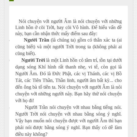
Nói chuyện với người Âm là nói chuyện với những
Linh hồn ở cõi Trời, hay cõi Vô hình. Để hiểu vấn đề
này, bạn cần nhận thức mấy điểm sau đây:
-
Người Trần
(là chúng ta) gồm có thân xác ta (ai
cũng biết) và một người Trời trong ta (không phải ai
cũng biết).
-
Người Trời
là một Linh hồn có tâm trí, tồn tại dưới
dạng sóng Khí hình rất thanh nhẹ, vi tế, còn gọi là
Người Âm. Đó là Đức Phật, các vị Thánh, các vị Bồ
Tát, các Tiên Thần, Thần linh, người âm bất kỳ... cho
đến ông bà tổ tiên ta. Nói chuyện với người Âm là nói
chuyện với những người này. Bạn hãy thử nói chuyện
với họ đi!
-
Người Trần nói chuyện với nhau bằng tiếng nói.
Người Trời nói chuyện với nhau bằng sóng ý nghĩ.
Vậy bạn muốn nói chuyện được với người Âm thì bạn
phải nói được bằng sóng ý nghĩ. Bạn thấy có dễ làm
điều này không?